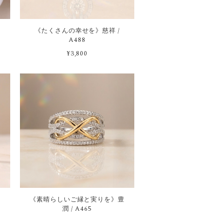
《たくさんの幸せを》慈祥 /
A488
¥3,800
《素晴らしいご縁と実りを》豊
潤 / A465