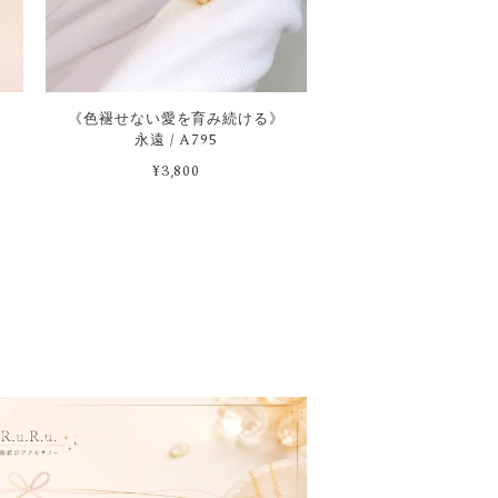
《色褪せない愛を育み続ける》
永遠 / A795
¥3,800