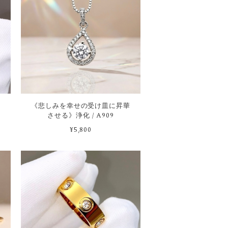
《悲しみを幸せの受け皿に昇華
させる》浄化 / A909
¥5,800