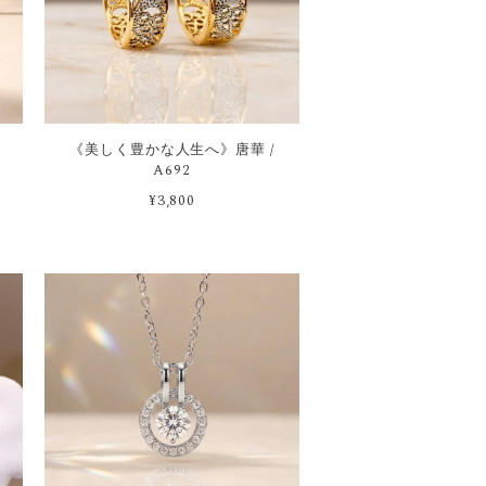
《美しく豊かな人生へ》唐華 /
A692
¥3,800