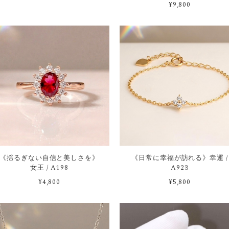
¥9,800
《揺るぎない自信と美しさを》
《日常に幸福が訪れる》幸運 /
女王 / A198
A923
¥4,800
¥5,800