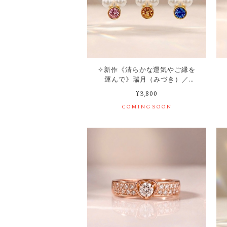
✧新作《清らかな運気やご縁を
運んで》瑞月（みづき）／
T006
¥3,800
COMING SOON