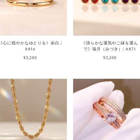
《心に穏やかなゆとりを》余白 /
《清らかな運気やご縁を運ん
A816
で》瑞月（みづき）/ A871
¥3,200
¥3,200