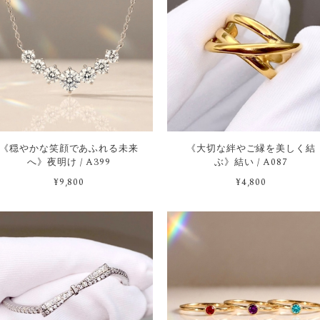
《穏やかな笑顔であふれる未来
《大切な絆やご縁を美しく結
へ》夜明け / A399
ぶ》結い / A087
¥9,800
¥4,800