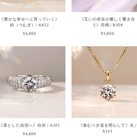
《豊かな幸せへと育っていく》
《互いの存在が優しく響き合
紡（つむぎ）/ A822
う》共鳴 / B358
¥4,800
¥3,800
《凛とした自信へ》自信 / A301
《進むべき道を照らして》光 /
A161
¥4,800