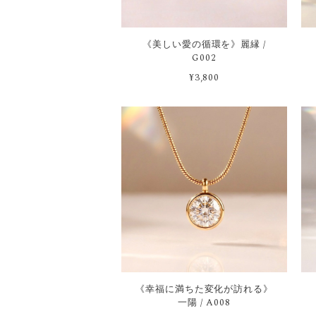
《美しい愛の循環を》麗縁 /
G002
¥3,800
《幸福に満ちた変化が訪れる》
一陽 / A008