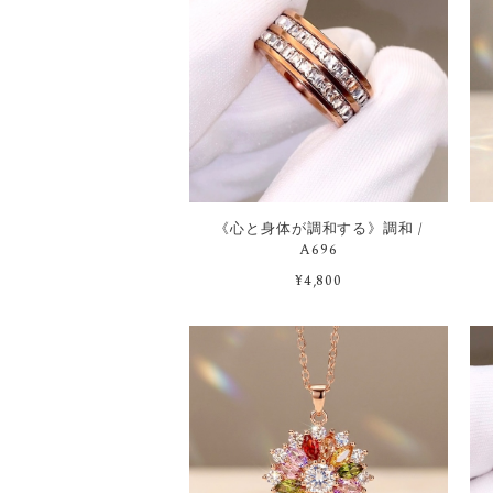
《心と身体が調和する》調和 /
A696
¥4,800