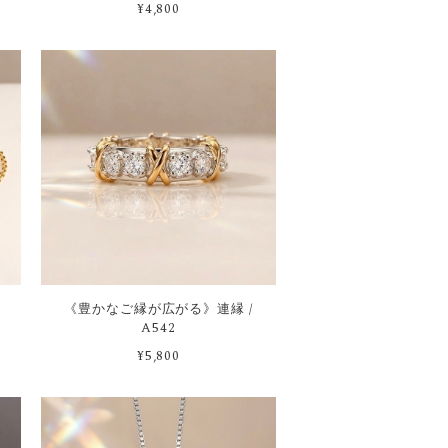
¥4,800
《豊かなご縁が広がる》連縁 /
A542
¥5,800