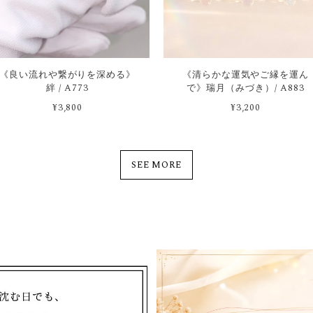
《良い流れや繋がりを深める》
《清らかな運気やご縁を運ん
絆 / A773
で》瑞月（みづき）/ A883
¥3,800
¥3,200
SEE MORE