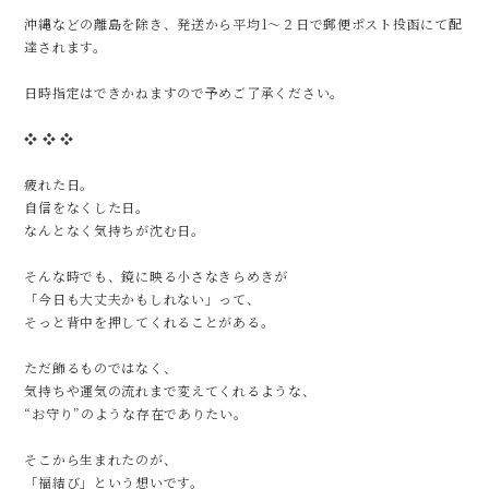
沖縄などの離島を除き、発送から平均1〜２日で郵便ポスト投函にて配
達されます。
日時指定はできかねますので予めご了承ください。
❖ ❖ ❖
疲れた日。
自信をなくした日。
なんとなく気持ちが沈む日。
そんな時でも、鏡に映る小さなきらめきが
「今日も大丈夫かもしれない」って、
そっと背中を押してくれることがある。
ただ飾るものではなく、
気持ちや運気の流れまで変えてくれるような、
“お守り”のような存在でありたい。
そこから生まれたのが、
「福結び」という想いです。